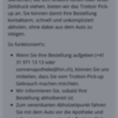
Zeitdruck stehen, bieten wir das Trottoir Pick-
up an. Sie können damit Ihre Bestellung
kontaktarm, schnell und unkompliziert
abholen, ohne dabei aus dem Auto zu
steigen.
So funktioniert's:
Wenn Sie Ihre Bestellung aufgeben (+41
31 971 13 13
oder
sonnenapotheke@hin.ch
), können Sie uns
mitteilen, dass Sie vom Trottoir-Pick-up
Gebrauch machen möchten.
Wir informieren Sie, sobald Ihre
Bestellung abholbereit ist.
Zum vereinbarten Abholzeitpunkt fahren
Sie mit dem Auto vor die Apotheke und