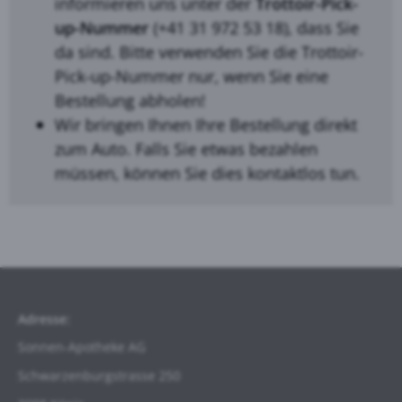
informieren uns unter der
Trottoir-Pick-
up-Nummer
(+41 31 972 53 18), dass Sie
da sind. Bitte verwenden Sie die Trottoir-
Pick-up-Nummer nur, wenn Sie eine
Bestellung abholen!
Wir bringen Ihnen Ihre Bestellung direkt
zum Auto. Falls Sie etwas bezahlen
müssen, können Sie dies kontaktlos tun.
Adresse:
Sonnen-Apotheke AG
Schwarzenburgstrasse
250