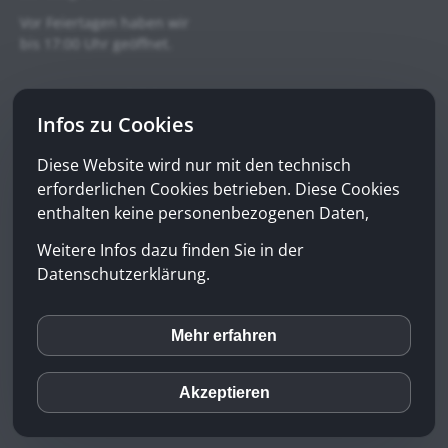
Vor Feiertagen haben wir
bis 17:00 Uhr geöffnet.
Apotheken-Notfalldienst Bern:
Infos zu Cookies
Telefon: +41 90 098 99 00
(0.98 CHF/min ab zweiter Minute)
Diese Website wird nur mit den technisch
erforderlichen Cookies betrieben. Diese Cookies
Notfall-Finder
enthalten keine personenbezogenen Daten,
Weitere Infos dazu finden Sie in der
Datenschutzerklärung
Datenschutzerklärung.
Impressum
Disclaimer
Mehr erfahren
inCMS
© 2026 Sonnen-Apotheke
Akzeptieren
DE
EN