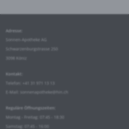
Adresse:
Sonnen-Apotheke AG
Schwarzenburgstrasse
250
3098 Köniz
Kontakt:
Telefon: +41 31 971 13 13
E-Mail:
sonnenapotheke@hin.ch
Reguläre Öffnungszeiten:
Montag - Freitag: 07:45 - 18:30
Samstag: 07:45 - 16:00