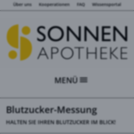
Über uns
Kooperationen
FAQ
Wissensportal
MENÜ
Blutzucker-Messung
HALTEN SIE IHREN BLUTZUCKER IM BLICK!