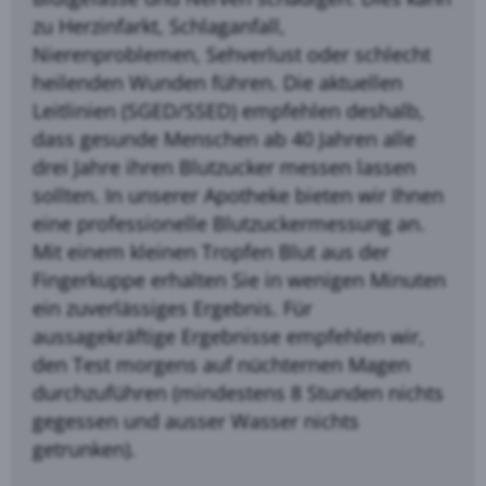
zu Herzinfarkt, Schlaganfall,
Nierenproblemen, Sehverlust oder schlecht
heilenden Wunden führen. Die aktuellen
Leitlinien (SGED/SSED) empfehlen deshalb,
dass gesunde Menschen ab 40 Jahren alle
drei Jahre ihren Blutzucker messen lassen
sollten. In unserer Apotheke bieten wir Ihnen
eine professionelle Blutzuckermessung an.
Mit einem kleinen Tropfen Blut aus der
Fingerkuppe erhalten Sie in wenigen Minuten
ein zuverlässiges Ergebnis. Für
aussagekräftige Ergebnisse empfehlen wir,
den Test morgens auf nüchternen Magen
durchzuführen (mindestens 8 Stunden nichts
gegessen und ausser Wasser nichts
getrunken).