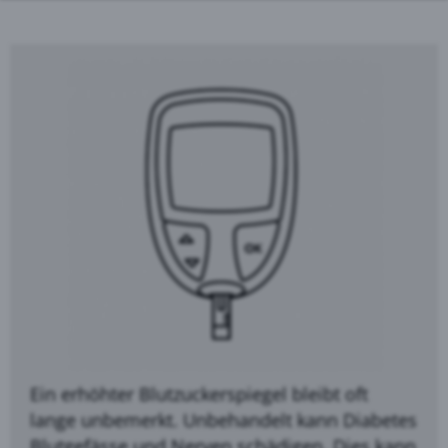
Ein erhöhter Blutzuckerspiegel bleibt oft
lange unbemerkt. Unbehandelt kann Diabetes
Blutgefässe und Nerven schädigen. Dies kann